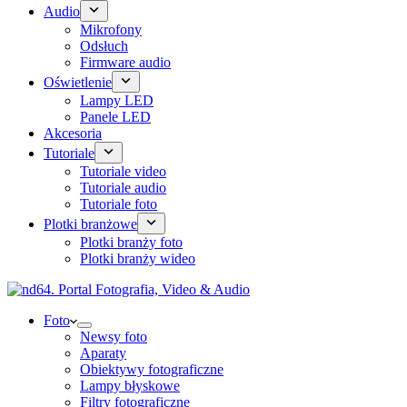
Audio
Mikrofony
Odsłuch
Firmware audio
Oświetlenie
Lampy LED
Panele LED
Akcesoria
Tutoriale
Tutoriale video
Tutoriale audio
Tutoriale foto
Plotki branżowe
Plotki branży foto
Plotki branży wideo
Foto
Newsy foto
Aparaty
Obiektywy fotograficzne
Lampy błyskowe
Filtry fotograficzne