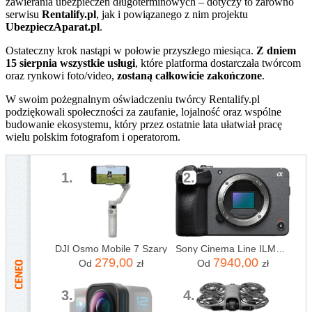
zawierania ubezpieczeń długoterminowych – dotyczy to zarówno
serwisu
Rentalify.pl
, jak i powiązanego z nim projektu
UbezpieczAparat.pl
.
Ostateczny krok nastąpi w połowie przyszłego miesiąca.
Z dniem
15 sierpnia wszystkie usługi
, które platforma dostarczała twórcom
oraz rynkowi foto/video,
zostaną całkowicie zakończone
.
W swoim pożegnalnym oświadczeniu twórcy Rentalify.pl
podziękowali społeczności za zaufanie, lojalność oraz wspólne
budowanie ekosystemu, który przez ostatnie lata ułatwiał pracę
wielu polskim fotografom i operatorom.
1.
2.
DJI Osmo Mobile 7 Szary
Sony Cinema Line ILME-FX30 BODY
279,00
7940,00
Od
zł
Od
zł
3.
4.