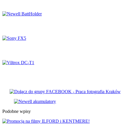
Czym jest i jak używać filtr polaryzacyjny?
Newell BattHolder
Sony FX5
Viltrox DC-T1
Podobne wpisy