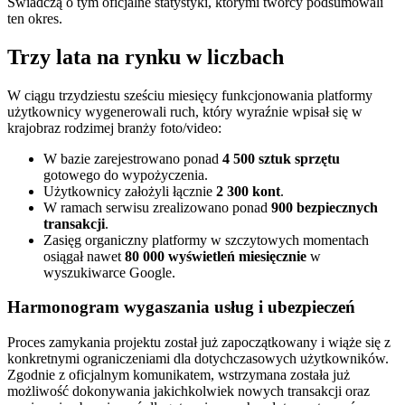
Świadczą o tym oficjalne statystyki, którymi twórcy podsumowali
ten okres.
Trzy lata na rynku w liczbach
W ciągu trzydziestu sześciu miesięcy funkcjonowania platformy
użytkownicy wygenerowali ruch, który wyraźnie wpisał się w
krajobraz rodzimej branży foto/video:
W bazie zarejestrowano ponad
4 500 sztuk sprzętu
gotowego do wypożyczenia.
Użytkownicy założyli łącznie
2 300 kont
.
W ramach serwisu zrealizowano ponad
900 bezpiecznych
transakcji
.
Zasięg organiczny platformy w szczytowych momentach
osiągał nawet
80 000 wyświetleń miesięcznie
w
wyszukiwarce Google.
Harmonogram wygaszania usług i ubezpieczeń
Proces zamykania projektu został już zapoczątkowany i wiąże się z
konkretnymi ograniczeniami dla dotychczasowych użytkowników.
Zgodnie z oficjalnym komunikatem, wstrzymana została już
możliwość dokonywania jakichkolwiek nowych transakcji oraz