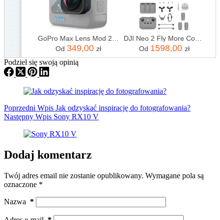
GoPro Max Lens Mod 2.0 (HERO12 Black)
DJI Neo 2 Fly More Combo (RC-N3)
349,00
1598,00
Od
zł
Od
zł
Podziel się swoją opinią
Poprzedni
Wpis
Jak odzyskać inspirację do fotografowania?
Następny
Wpis
Sony RX10 V
Dodaj komentarz
Twój adres email nie zostanie opublikowany.
Wymagane pola są
oznaczone
*
Nazwa
*
Adres e-mail
*