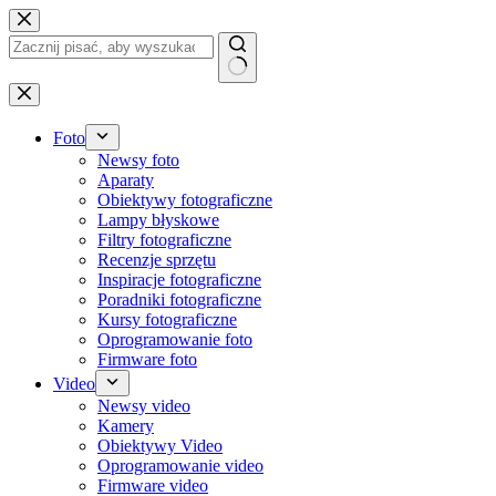
Przejdź
do
treści
Brak
wyników
Foto
Newsy foto
Aparaty
Obiektywy fotograficzne
Lampy błyskowe
Filtry fotograficzne
Recenzje sprzętu
Inspiracje fotograficzne
Poradniki fotograficzne
Kursy fotograficzne
Oprogramowanie foto
Firmware foto
Video
Newsy video
Kamery
Obiektywy Video
Oprogramowanie video
Firmware video