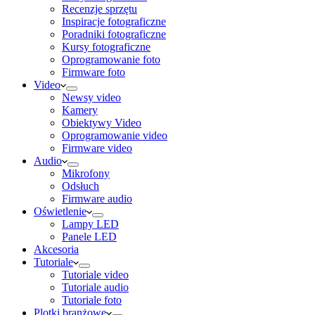
Recenzje sprzętu
Inspiracje fotograficzne
Poradniki fotograficzne
Kursy fotograficzne
Oprogramowanie foto
Firmware foto
Video
Newsy video
Kamery
Obiektywy Video
Oprogramowanie video
Firmware video
Audio
Mikrofony
Odsłuch
Firmware audio
Oświetlenie
Lampy LED
Panele LED
Akcesoria
Tutoriale
Tutoriale video
Tutoriale audio
Tutoriale foto
Plotki branżowe