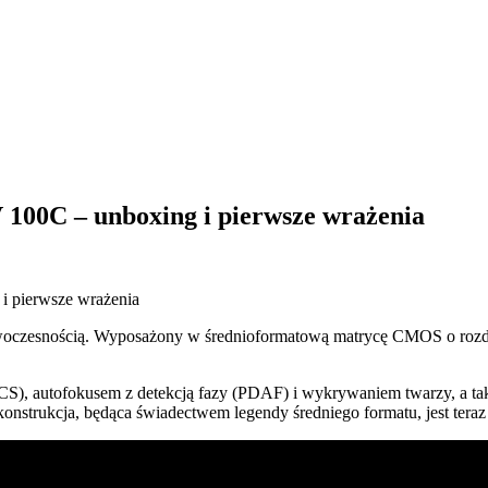
100C – unboxing i pierwsze wrażenia
nowoczesnością. Wyposażony w średnioformatową matrycę CMOS o rozd
NCS), autofokusem z detekcją fazy (PDAF) i wykrywaniem twarzy, a t
nstrukcja, będąca świadectwem legendy średniego formatu, jest tera