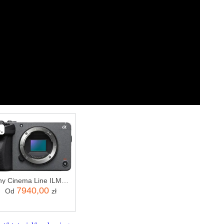
.
Sony Cinema Line ILME-FX30 BODY
7940,00
Od
zł