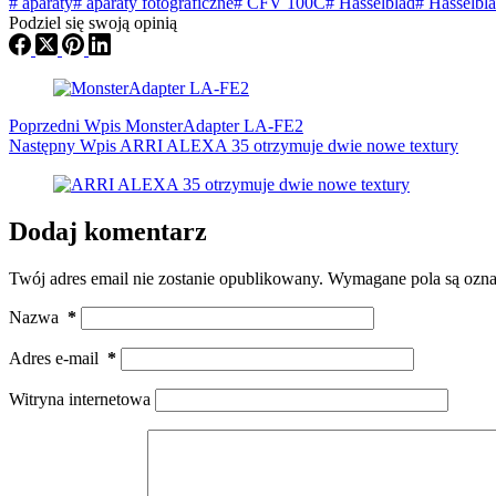
#
aparaty
#
aparaty fotograficzne
#
CFV 100C
#
Hasselblad
#
Hasselbl
Podziel się swoją opinią
Poprzedni
Wpis
MonsterAdapter LA-FE2
Następny
Wpis
ARRI ALEXA 35 otrzymuje dwie nowe textury
Dodaj komentarz
Twój adres email nie zostanie opublikowany.
Wymagane pola są ozn
Nazwa
*
Adres e-mail
*
Witryna internetowa