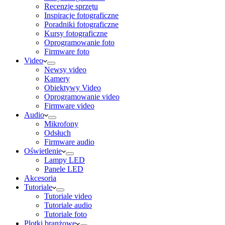
Recenzje sprzętu
Inspiracje fotograficzne
Poradniki fotograficzne
Kursy fotograficzne
Oprogramowanie foto
Firmware foto
Video
Newsy video
Kamery
Obiektywy Video
Oprogramowanie video
Firmware video
Audio
Mikrofony
Odsłuch
Firmware audio
Oświetlenie
Lampy LED
Panele LED
Akcesoria
Tutoriale
Tutoriale video
Tutoriale audio
Tutoriale foto
Plotki branżowe