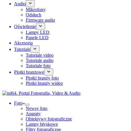
Audio
Mikrofony
Odsłuch
Firmware audio
Oświetlenie
Lampy LED
Panele LED
Akcesoria
Tutoriale
Tutoriale video
Tutoriale audio
Tutoriale foto
Plotki branżowe
Plotki branży foto
Plotki branży wideo
Foto
Newsy foto
Aparaty
Obiektywy fotograficzne
Lampy błyskowe
Filtry fotograficzne