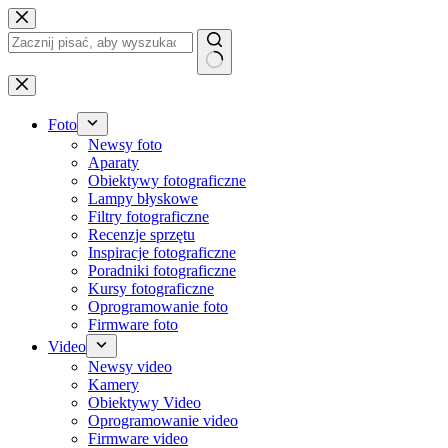
Przejdź
do
treści
Brak
wyników
Foto
Newsy foto
Aparaty
Obiektywy fotograficzne
Lampy błyskowe
Filtry fotograficzne
Recenzje sprzętu
Inspiracje fotograficzne
Poradniki fotograficzne
Kursy fotograficzne
Oprogramowanie foto
Firmware foto
Video
Newsy video
Kamery
Obiektywy Video
Oprogramowanie video
Firmware video