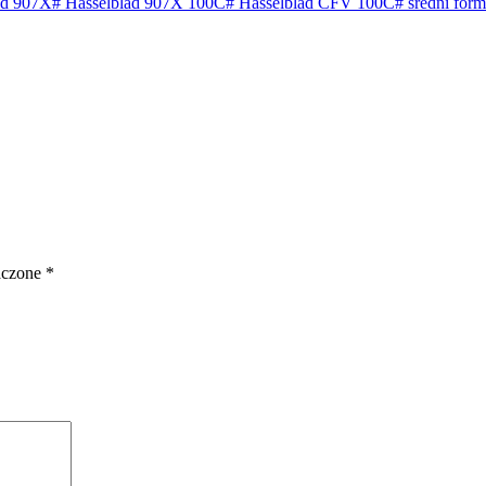
ad 907X
#
Hasselblad 907X 100C
#
Hasselblad CFV 100C
#
średni form
aczone
*