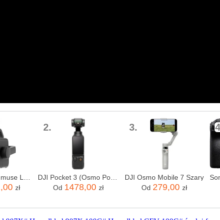
2.
3.
4
Dji Kamera Zenmuse L3 + CARE ENTERPRISE
DJI Pocket 3 (Osmo Pocket 3)
DJI Osmo Mobile 7 Szary
1,00
1478,00
279,00
zł
Od
zł
Od
zł