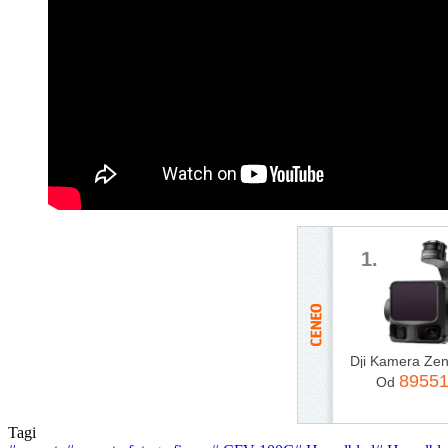
1.
8955
Od
Tagi