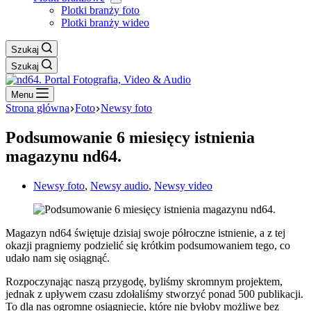
Plotki branży foto
Plotki branży wideo
Szukaj
Szukaj
Menu
Strona główna
Foto
Newsy foto
Podsumowanie 6 miesięcy istnienia
magazynu nd64.
Newsy foto
,
Newsy audio
,
Newsy video
Magazyn nd64 świętuje dzisiaj swoje półroczne istnienie, a z tej
okazji pragniemy podzielić się krótkim podsumowaniem tego, co
udało nam się osiągnąć.
Rozpoczynając naszą przygodę, byliśmy skromnym projektem,
jednak z upływem czasu zdołaliśmy stworzyć ponad 500 publikacji.
To dla nas ogromne osiągnięcie, które nie byłoby możliwe bez