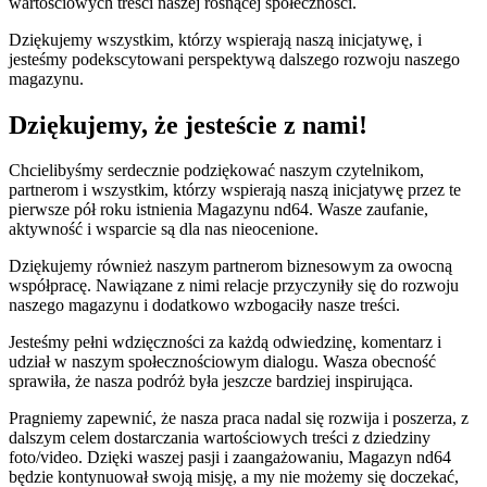
wartościowych treści naszej rosnącej społeczności.
Dziękujemy wszystkim, którzy wspierają naszą inicjatywę, i
jesteśmy podekscytowani perspektywą dalszego rozwoju naszego
magazynu.
Dziękujemy, że jesteście z nami!
Chcielibyśmy serdecznie podziękować naszym czytelnikom,
partnerom i wszystkim, którzy wspierają naszą inicjatywę przez te
pierwsze pół roku istnienia Magazynu nd64. Wasze zaufanie,
aktywność i wsparcie są dla nas nieocenione.
Dziękujemy również naszym partnerom biznesowym za owocną
współpracę. Nawiązane z nimi relacje przyczyniły się do rozwoju
naszego magazynu i dodatkowo wzbogaciły nasze treści.
Jesteśmy pełni wdzięczności za każdą odwiedzinę, komentarz i
udział w naszym społecznościowym dialogu. Wasza obecność
sprawiła, że nasza podróż była jeszcze bardziej inspirująca.
Pragniemy zapewnić, że nasza praca nadal się rozwija i poszerza, z
dalszym celem dostarczania wartościowych treści z dziedziny
foto/video. Dzięki waszej pasji i zaangażowaniu, Magazyn nd64
będzie kontynuował swoją misję, a my nie możemy się doczekać,