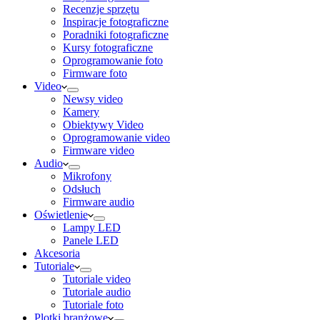
Recenzje sprzętu
Inspiracje fotograficzne
Poradniki fotograficzne
Kursy fotograficzne
Oprogramowanie foto
Firmware foto
Video
Newsy video
Kamery
Obiektywy Video
Oprogramowanie video
Firmware video
Audio
Mikrofony
Odsłuch
Firmware audio
Oświetlenie
Lampy LED
Panele LED
Akcesoria
Tutoriale
Tutoriale video
Tutoriale audio
Tutoriale foto
Plotki branżowe