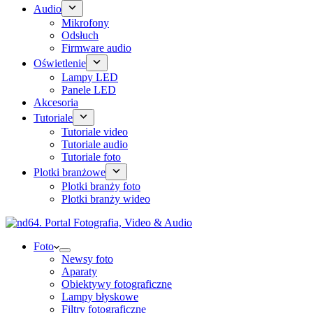
Audio
Mikrofony
Odsłuch
Firmware audio
Oświetlenie
Lampy LED
Panele LED
Akcesoria
Tutoriale
Tutoriale video
Tutoriale audio
Tutoriale foto
Plotki branżowe
Plotki branży foto
Plotki branży wideo
Foto
Newsy foto
Aparaty
Obiektywy fotograficzne
Lampy błyskowe
Filtry fotograficzne