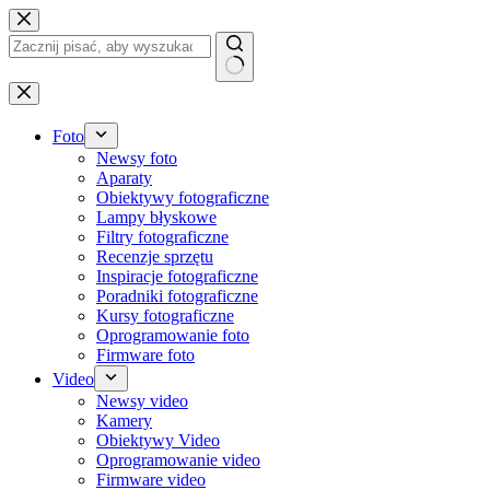
Przejdź
do
treści
Brak
wyników
Foto
Newsy foto
Aparaty
Obiektywy fotograficzne
Lampy błyskowe
Filtry fotograficzne
Recenzje sprzętu
Inspiracje fotograficzne
Poradniki fotograficzne
Kursy fotograficzne
Oprogramowanie foto
Firmware foto
Video
Newsy video
Kamery
Obiektywy Video
Oprogramowanie video
Firmware video