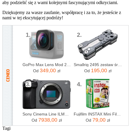
aby podzielić się z wami kolejnymi fascynującymi odkryciami.
Dziękujemy za wasze zaufanie, współpracę i za to, że jesteście z
nami w tej ekscytującej podróży!
1.
2.
GoPro Max Lens Mod 2.0 (HERO12 Black)
Smallrig 2495 zestaw śrubokrętów składanych hunter (cl-2495)
349,00
195,00
Od
zł
Od
zł
3.
4.
Sony Cinema Line ILME-FX30 BODY
Fujifilm INSTAX Mini Film - 20 szt.
7938,00
79,00
Od
zł
Od
zł
Tagi