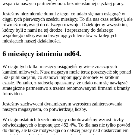
wsparcia naszych partnerów oraz bez nieustannej ciężkiej pracy.
Jesteśmy niezmiernie dumni z tego, co udało się nam osiągnąć w
ciągu tych pierwszych sześciu miesięcy. To dla nas czas refleksji, ale
również motywacji do dalszego rozwoju. Dziękujemy wszystkim,
którzy byli z nami na tej drodze, i zapraszamy do dalszego
wspólnego odkrywania fascynujących tematów w kolejnych
miesiącach naszej działalności.
6 miesięcy istnienia nd64.
W ciągu tych kilku miesięcy osiągnęliśmy wiele znaczących
kamieni milowych. Nasz magazyn może teraz poszczycić się ponad
500 publikacjami, co stanowi imponujący dorobek w krótkim
czasie. Ponadto, z radością ogłaszamy, że udało nam się nawiązać
strategiczne partnerstwo z trzema renomowanymi firmami z branży
foto/video.
Jesteśmy zachwyceni dynamicznym wzrostem zainteresowania
naszym magazynem, co potwierdzają liczby.
W ciągu ostatnich trzech miesięcy odnotowaliśmy wzrost liczby
odwiedzających o imponujące 452,4%. To dla nas nie tylko powód
do dumy, ale także motywacja do dalszej pracy nad dostarczaniem