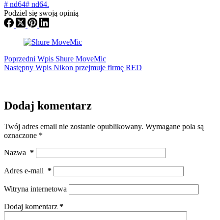
#
nd64
#
nd64.
Podziel się swoją opinią
Poprzedni
Wpis
Shure MoveMic
Następny
Wpis
Nikon przejmuje firmę RED
Dodaj komentarz
Twój adres email nie zostanie opublikowany.
Wymagane pola są
oznaczone
*
Nazwa
*
Adres e-mail
*
Witryna internetowa
Dodaj komentarz
*