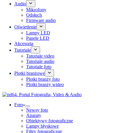
Audio
Mikrofony
Odsłuch
Firmware audio
Oświetlenie
Lampy LED
Panele LED
Akcesoria
Tutoriale
Tutoriale video
Tutoriale audio
Tutoriale foto
Plotki branżowe
Plotki branży foto
Plotki branży wideo
Foto
Newsy foto
Aparaty
Obiektywy fotograficzne
Lampy błyskowe
Filtry fotograficzne