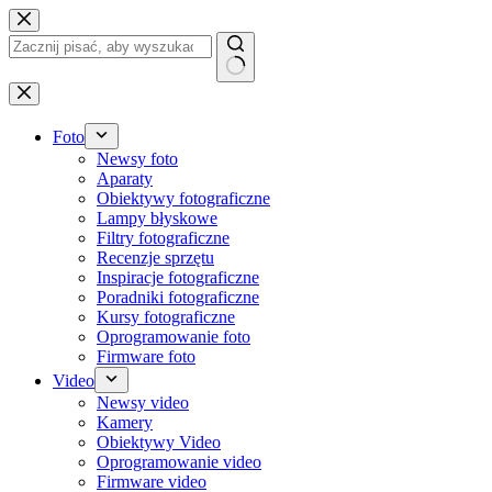
Przejdź
do
treści
Brak
wyników
Foto
Newsy foto
Aparaty
Obiektywy fotograficzne
Lampy błyskowe
Filtry fotograficzne
Recenzje sprzętu
Inspiracje fotograficzne
Poradniki fotograficzne
Kursy fotograficzne
Oprogramowanie foto
Firmware foto
Video
Newsy video
Kamery
Obiektywy Video
Oprogramowanie video
Firmware video