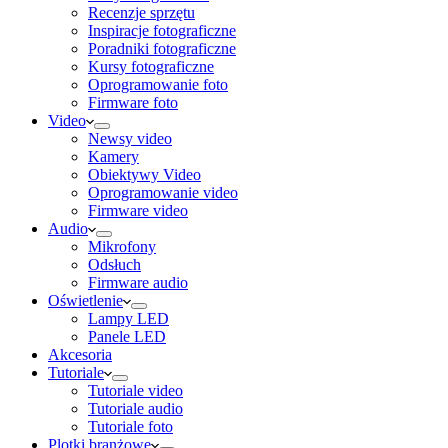
Recenzje sprzętu
Inspiracje fotograficzne
Poradniki fotograficzne
Kursy fotograficzne
Oprogramowanie foto
Firmware foto
Video
Newsy video
Kamery
Obiektywy Video
Oprogramowanie video
Firmware video
Audio
Mikrofony
Odsłuch
Firmware audio
Oświetlenie
Lampy LED
Panele LED
Akcesoria
Tutoriale
Tutoriale video
Tutoriale audio
Tutoriale foto
Plotki branżowe