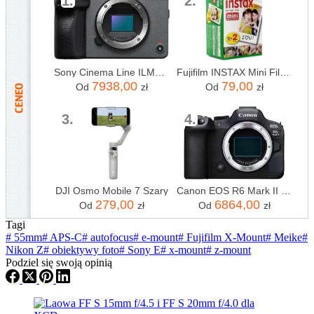
1.
2.
Sony Cinema Line ILME-FX30 BODY
Fujifilm INSTAX Mini Film - 20 szt.
7938,00
79,00
Od
zł
Od
zł
3.
4.
DJI Osmo Mobile 7 Szary
Canon EOS R6 Mark II body
279,00
6864,00
Od
zł
Od
zł
Tagi
#
55mm
#
APS-C
#
autofocus
#
e-mount
#
Fujifilm X-Mount
#
Meike
#
Nikon Z
#
obiektywy foto
#
Sony E
#
x-mount
#
z-mount
Podziel się swoją opinią