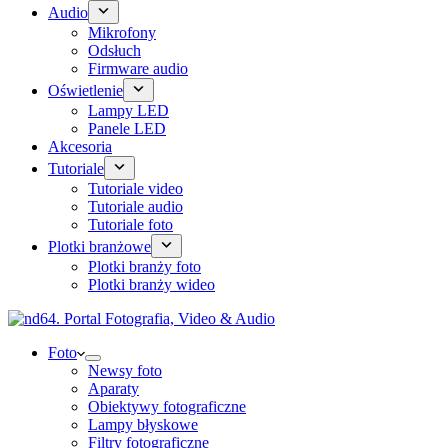
Audio
Mikrofony
Odsłuch
Firmware audio
Oświetlenie
Lampy LED
Panele LED
Akcesoria
Tutoriale
Tutoriale video
Tutoriale audio
Tutoriale foto
Plotki branżowe
Plotki branży foto
Plotki branży wideo
Foto
Newsy foto
Aparaty
Obiektywy fotograficzne
Lampy błyskowe
Filtry fotograficzne