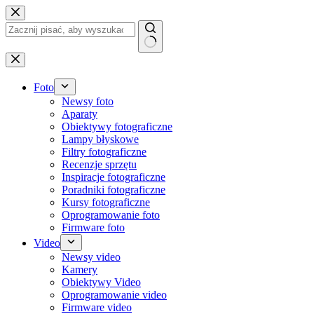
Przejdź
do
treści
Brak
wyników
Foto
Newsy foto
Aparaty
Obiektywy fotograficzne
Lampy błyskowe
Filtry fotograficzne
Recenzje sprzętu
Inspiracje fotograficzne
Poradniki fotograficzne
Kursy fotograficzne
Oprogramowanie foto
Firmware foto
Video
Newsy video
Kamery
Obiektywy Video
Oprogramowanie video
Firmware video