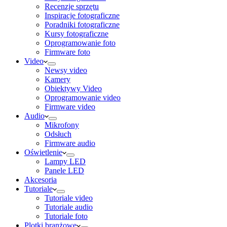
Recenzje sprzętu
Inspiracje fotograficzne
Poradniki fotograficzne
Kursy fotograficzne
Oprogramowanie foto
Firmware foto
Video
Newsy video
Kamery
Obiektywy Video
Oprogramowanie video
Firmware video
Audio
Mikrofony
Odsłuch
Firmware audio
Oświetlenie
Lampy LED
Panele LED
Akcesoria
Tutoriale
Tutoriale video
Tutoriale audio
Tutoriale foto
Plotki branżowe