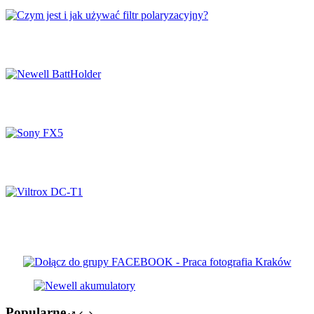
Czym jest i jak używać filtr polaryzacyjny?
Newell BattHolder
Sony FX5
Viltrox DC-T1
Popularne