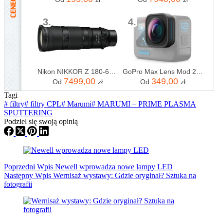
3.
4.
Nikon NIKKOR Z 180-600mm f/5.6-6.3 VR
GoPro Max Lens Mod 2.0 (HERO12 Black)
7499,00
349,00
Od
zł
Od
zł
Tagi
#
filtry
#
filtry CPL
#
Marumi
#
MARUMI – PRIME PLASMA
SPUTTERING
Podziel się swoją opinią
Poprzedni
Wpis
Newell wprowadza nowe lampy LED
Następny
Wpis
Wernisaż wystawy: Gdzie oryginał? Sztuka na
fotografii