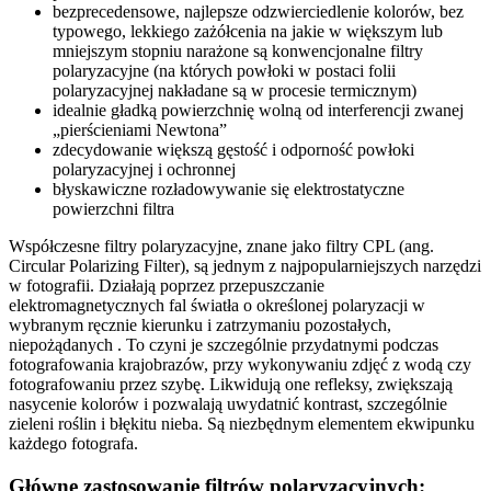
bezprecedensowe, najlepsze odzwierciedlenie kolorów, bez
typowego, lekkiego zażółcenia na jakie w większym lub
mniejszym stopniu narażone są konwencjonalne filtry
polaryzacyjne (na których powłoki w postaci folii
polaryzacyjnej nakładane są w procesie termicznym)
idealnie gładką powierzchnię wolną od interferencji zwanej
„pierścieniami Newtona”
zdecydowanie większą gęstość i odporność powłoki
polaryzacyjnej i ochronnej
błyskawiczne rozładowywanie się elektrostatyczne
powierzchni filtra
Współczesne filtry polaryzacyjne, znane jako filtry CPL (ang.
Circular Polarizing Filter), są jednym z najpopularniejszych narzędzi
w fotografii. Działają poprzez przepuszczanie
elektromagnetycznych fal światła o określonej polaryzacji w
wybranym ręcznie kierunku i zatrzymaniu pozostałych,
niepożądanych . To czyni je szczególnie przydatnymi podczas
fotografowania krajobrazów, przy wykonywaniu zdjęć z wodą czy
fotografowaniu przez szybę. Likwidują one refleksy, zwiększają
nasycenie kolorów i pozwalają uwydatnić kontrast, szczególnie
zieleni roślin i błękitu nieba. Są niezbędnym elementem ekwipunku
każdego fotografa.
Główne zastosowanie filtrów polaryzacyjnych: