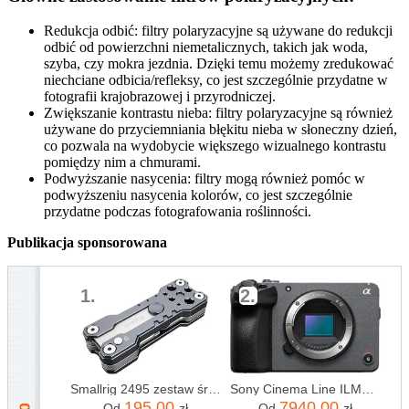
Redukcja odbić: filtry polaryzacyjne są używane do redukcji
odbić od powierzchni niemetalicznych, takich jak woda,
szyba, czy mokra jezdnia. Dzięki temu możemy zredukować
niechciane odbicia/refleksy, co jest szczególnie przydatne w
fotografii krajobrazowej i przyrodniczej.
Zwiększanie kontrastu nieba: filtry polaryzacyjne są również
używane do przyciemniania błękitu nieba w słoneczny dzień,
co pozwala na wydobycie większego wizualnego kontrastu
pomiędzy nim a chmurami.
Podwyższanie nasycenia: filtry mogą również pomóc w
podwyższeniu nasycenia kolorów, co jest szczególnie
przydatne podczas fotografowania roślinności.
Publikacja sponsorowana
1.
2.
Smallrig 2495 zestaw śrubokrętów składanych hunter (cl-2495)
Sony Cinema Line ILME-FX30 BODY
195,00
7940,00
Od
zł
Od
zł