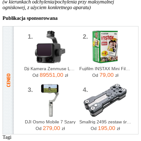
(w kierunkach odchylenia/pochylenia przy maksymalnej
ogniskowej, z użyciem konkretnego aparatu)
Publikacja sponsorowana
1.
2.
Dji Kamera Zenmuse L3 + CARE ENTERPRISE
Fujifilm INSTAX Mini Film - 20 szt.
89551,00
79,00
Od
zł
Od
zł
3.
4.
DJI Osmo Mobile 7 Szary
Smallrig 2495 zestaw śrubokrętów składanych hunter (cl-2495)
279,00
195,00
Od
zł
Od
zł
Tagi