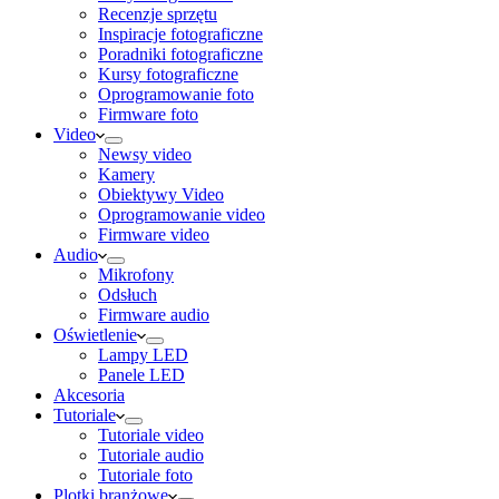
Recenzje sprzętu
Inspiracje fotograficzne
Poradniki fotograficzne
Kursy fotograficzne
Oprogramowanie foto
Firmware foto
Video
Newsy video
Kamery
Obiektywy Video
Oprogramowanie video
Firmware video
Audio
Mikrofony
Odsłuch
Firmware audio
Oświetlenie
Lampy LED
Panele LED
Akcesoria
Tutoriale
Tutoriale video
Tutoriale audio
Tutoriale foto
Plotki branżowe