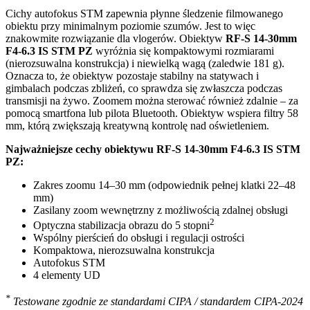
Cichy autofokus STM zapewnia płynne śledzenie filmowanego
obiektu przy minimalnym poziomie szumów. Jest to więc
znakowmite rozwiązanie dla vlogerów. Obiektyw
RF-S 14-30mm
F4-6.3 IS STM PZ
wyróżnia się kompaktowymi rozmiarami
(nierozsuwalna konstrukcja) i niewielką wagą (zaledwie 181 g).
Oznacza to, że obiektyw pozostaje stabilny na statywach i
gimbalach podczas zbliżeń, co sprawdza się zwłaszcza podczas
transmisji na żywo. Zoomem można sterować również zdalnie – za
pomocą smartfona lub pilota Bluetooth. Obiektyw wspiera filtry 58
mm, którą zwiększają kreatywną kontrolę nad oświetleniem.
Najważniejsze cechy obiektywu RF-S 14-30mm F4-6.3 IS STM
PZ:
Zakres zoomu 14–30 mm (odpowiednik pełnej klatki 22–48
mm)
Zasilany zoom wewnętrzny z możliwością zdalnej obsługi
2
Optyczna stabilizacja obrazu do 5 stopni
Wspólny pierścień do obsługi i regulacji ostrości
Kompaktowa, nierozsuwalna konstrukcja
Autofokus STM
4 elementy UD
*
Testowane zgodnie ze standardami CIPA / standardem CIPA-2024