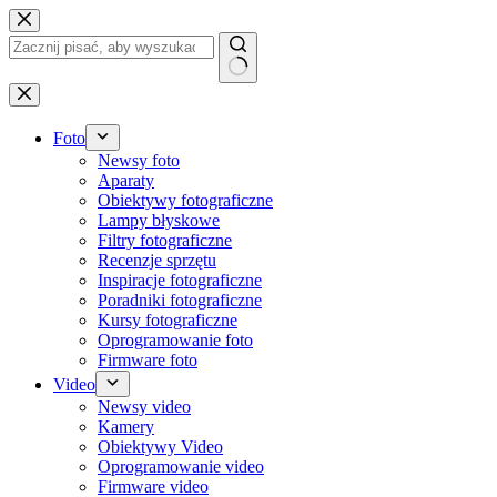
Przejdź
do
treści
Brak
wyników
Foto
Newsy foto
Aparaty
Obiektywy fotograficzne
Lampy błyskowe
Filtry fotograficzne
Recenzje sprzętu
Inspiracje fotograficzne
Poradniki fotograficzne
Kursy fotograficzne
Oprogramowanie foto
Firmware foto
Video
Newsy video
Kamery
Obiektywy Video
Oprogramowanie video
Firmware video