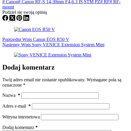
#
Canon
#
Canon RF-S 14-30mm F4-6.3 IS STM PZ
#
RF
#
RF-
mount
Podziel się swoją opinią
Poprzedni
Wpis
Canon EOS R50 V
Następny
Wpis
Sony VENICE Extension System Mini
Dodaj komentarz
Twój adres email nie zostanie opublikowany.
Wymagane pola są
oznaczone
*
Nazwa
*
Adres e-mail
*
Witryna internetowa
Dodaj komentarz
*