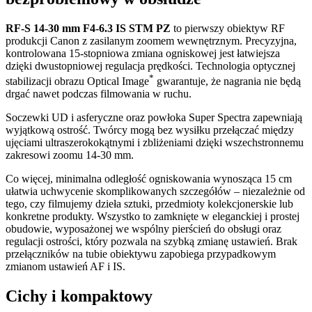
RF-S 14-30 mm F4-6.3 IS STM PZ
to pierwszy obiektyw RF
produkcji Canon z zasilanym zoomem wewnętrznym. Precyzyjna,
kontrolowana 15-stopniowa zmiana ogniskowej jest łatwiejsza
dzięki dwustopniowej regulacja prędkości. Technologia optycznej
*
stabilizacji obrazu Optical Image
gwarantuje, że nagrania nie będą
drgać nawet podczas filmowania w ruchu.
Soczewki UD i asferyczne oraz powłoka Super Spectra zapewniają
wyjątkową ostrość. Twórcy mogą bez wysiłku przełączać między
ujęciami ultraszerokokątnymi i zbliżeniami dzięki wszechstronnemu
zakresowi zoomu 14-30 mm.
Co więcej, minimalna odległość ogniskowania wynosząca 15 cm
ułatwia uchwycenie skomplikowanych szczegółów – niezależnie od
tego, czy filmujemy dzieła sztuki, przedmioty kolekcjonerskie lub
konkretne produkty. Wszystko to zamknięte w eleganckiej i prostej
obudowie, wyposażonej we wspólny pierścień do obsługi oraz
regulacji ostrości, który pozwala na szybką zmianę ustawień. Brak
przełączników na tubie obiektywu zapobiega przypadkowym
zmianom ustawień AF i IS.
Cichy i kompaktowy