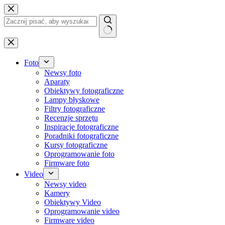
Przejdź
do
treści
Brak
wyników
Foto
Newsy foto
Aparaty
Obiektywy fotograficzne
Lampy błyskowe
Filtry fotograficzne
Recenzje sprzętu
Inspiracje fotograficzne
Poradniki fotograficzne
Kursy fotograficzne
Oprogramowanie foto
Firmware foto
Video
Newsy video
Kamery
Obiektywy Video
Oprogramowanie video
Firmware video