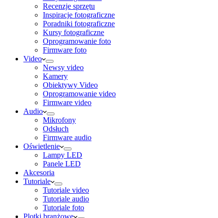
Recenzje sprzętu
Inspiracje fotograficzne
Poradniki fotograficzne
Kursy fotograficzne
Oprogramowanie foto
Firmware foto
Video
Newsy video
Kamery
Obiektywy Video
Oprogramowanie video
Firmware video
Audio
Mikrofony
Odsłuch
Firmware audio
Oświetlenie
Lampy LED
Panele LED
Akcesoria
Tutoriale
Tutoriale video
Tutoriale audio
Tutoriale foto
Plotki branżowe