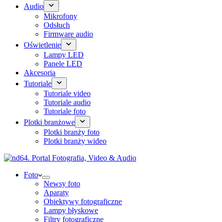
Audio
Mikrofony
Odsłuch
Firmware audio
Oświetlenie
Lampy LED
Panele LED
Akcesoria
Tutoriale
Tutoriale video
Tutoriale audio
Tutoriale foto
Plotki branżowe
Plotki branży foto
Plotki branży wideo
Foto
Newsy foto
Aparaty
Obiektywy fotograficzne
Lampy błyskowe
Filtry fotograficzne