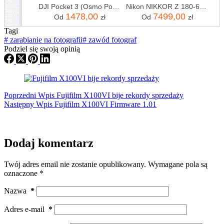
DJI Pocket 3 (Osmo Pocket 3)
Nikon NIKKOR Z 180-600mm f/5.6-6.3 VR
1478,00
7499,00
Od
zł
Od
zł
Tagi
#
zarabianie na fotografii
#
zawód fotograf
Podziel się swoją opinią
Poprzedni
Wpis
Fujifilm X100VI bije rekordy sprzedaży
Następny
Wpis
Fujifilm X100VI Firmware 1.01
Dodaj komentarz
Twój adres email nie zostanie opublikowany.
Wymagane pola są
oznaczone
*
Nazwa
*
Adres e-mail
*