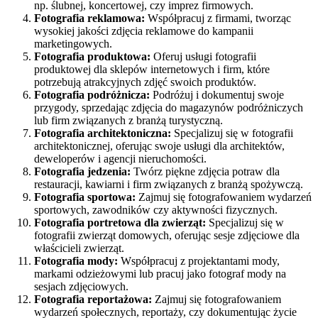
np. ślubnej, koncertowej, czy imprez firmowych.
Fotografia reklamowa:
Współpracuj z firmami, tworząc
wysokiej jakości zdjęcia reklamowe do kampanii
marketingowych.
Fotografia produktowa:
Oferuj usługi fotografii
produktowej dla sklepów internetowych i firm, które
potrzebują atrakcyjnych zdjęć swoich produktów.
Fotografia podróżnicza:
Podróżuj i dokumentuj swoje
przygody, sprzedając zdjęcia do magazynów podróżniczych
lub firm związanych z branżą turystyczną.
Fotografia architektoniczna:
Specjalizuj się w fotografii
architektonicznej, oferując swoje usługi dla architektów,
deweloperów i agencji nieruchomości.
Fotografia jedzenia:
Twórz piękne zdjęcia potraw dla
restauracji, kawiarni i firm związanych z branżą spożywczą.
Fotografia sportowa:
Zajmuj się fotografowaniem wydarzeń
sportowych, zawodników czy aktywności fizycznych.
Fotografia portretowa dla zwierząt:
Specjalizuj się w
fotografii zwierząt domowych, oferując sesje zdjęciowe dla
właścicieli zwierząt.
Fotografia mody:
Współpracuj z projektantami mody,
markami odzieżowymi lub pracuj jako fotograf mody na
sesjach zdjęciowych.
Fotografia reportażowa:
Zajmuj się fotografowaniem
wydarzeń społecznych, reportaży, czy dokumentując życie