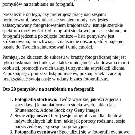
pomysłów na zarabianie na fotografii.
Niezależnie od tego, czy preferujesz pracę nad sesjami
portretowymi, fascynujesz się światem mody, czy jesteś
zafascynowany fotografowaniem krajobrazów, istnieje szerokie
spektrum możliwości. Od fotografii stockowej po sesje ślubne, od
fotografii jedzenia po zdjęcia lotnicze – lista pomysłów jest
zróżnicowana, umożliwiając znalezienie obszaru, który najlepiej
pasuje do Twoich zainteresowań i umiejętności.
Pamiętaj, że kluczem do sukcesu w branży fotograficznej nie jest
tylko doskonała technika, ale także umiejętność zbudowania marki
osobistej, promocji swoich usług i utrzymania satysfakcji klienta.
Zapoznaj się z poniższą listą pomysłów, poznaj rynek i zacznij
przekształcać swoją pasję w udany biznes fotograficzny.
Oto 20 pomysłów na zarabianie na fotografii:
Fotografia stockowa:
Twórz wysokiej jakości zdjęcia i
sprzedawaj je na platformach stockowych, takich jak
Shutterstock, Adobe Stock czy Getty Images.
Sesje zdjęciowe:
Oferuj sesje fotograficzne dla klientów
indywidualnych lub firm, takie jak portrety rodzinne, sesje
narzeczeńskie, czy sesje korporacyjne.
Fotografia eventowa:
Specjalizuj się w fotografii eventowej,