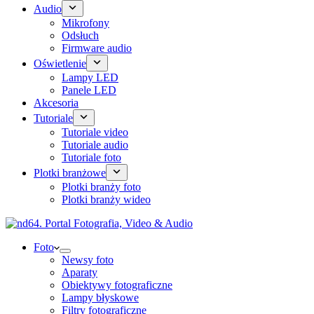
Audio
Mikrofony
Odsłuch
Firmware audio
Oświetlenie
Lampy LED
Panele LED
Akcesoria
Tutoriale
Tutoriale video
Tutoriale audio
Tutoriale foto
Plotki branżowe
Plotki branży foto
Plotki branży wideo
Foto
Newsy foto
Aparaty
Obiektywy fotograficzne
Lampy błyskowe
Filtry fotograficzne