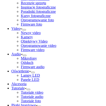
Recenzje sprzętu
Inspiracje fotograficzne
Poradniki fotograficzne
Kursy fotograficzne
Oprogramowanie foto
Firmware foto
Video
Newsy video
Kamery
Obiektywy Video
Oprogramowanie video
Firmware video
Audio
Mikrofony
Odsłuch
Firmware audio
Oświetlenie
Lampy LED
Panele LED
Akcesoria
Tutoriale
Tutoriale video
Tutoriale audio
Tutoriale foto
Plotki branżowe