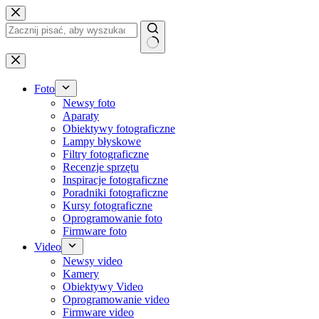
Przejdź
do
treści
Brak
wyników
Foto
Newsy foto
Aparaty
Obiektywy fotograficzne
Lampy błyskowe
Filtry fotograficzne
Recenzje sprzętu
Inspiracje fotograficzne
Poradniki fotograficzne
Kursy fotograficzne
Oprogramowanie foto
Firmware foto
Video
Newsy video
Kamery
Obiektywy Video
Oprogramowanie video
Firmware video