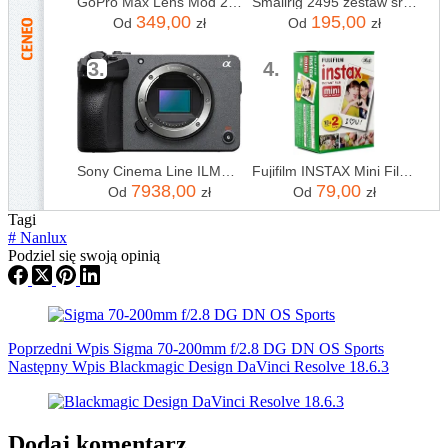
GoPro Max Lens Mod 2.0 (HERO12 Black)
Smallrig 2495 zestaw śrubokrętów składanych hunter (cl-2495)
349,00
195,00
Od
zł
Od
zł
3.
4.
Sony Cinema Line ILME-FX30 BODY
Fujifilm INSTAX Mini Film - 20 szt.
7938,00
79,00
Od
zł
Od
zł
Tagi
#
Nanlux
Podziel się swoją opinią
Poprzedni
Wpis
Sigma 70-200mm f/2.8 DG DN OS Sports
Następny
Wpis
Blackmagic Design DaVinci Resolve 18.6.3
Dodaj komentarz