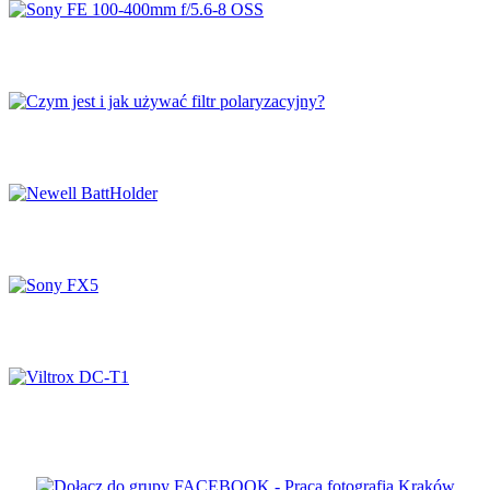
Sony FE 100-400mm f/5.6-8 OSS
Czym jest i jak używać filtr polaryzacyjny?
Newell BattHolder
Sony FX5
Viltrox DC-T1