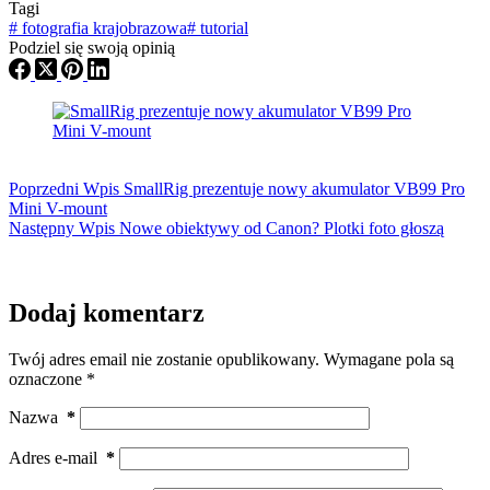
Tagi
#
fotografia krajobrazowa
#
tutorial
Podziel się swoją opinią
Poprzedni
Wpis
SmallRig prezentuje nowy akumulator VB99 Pro
Mini V-mount
Następny
Wpis
Nowe obiektywy od Canon? Plotki foto głoszą
Dodaj komentarz
Twój adres email nie zostanie opublikowany.
Wymagane pola są
oznaczone
*
Nazwa
*
Adres e-mail
*