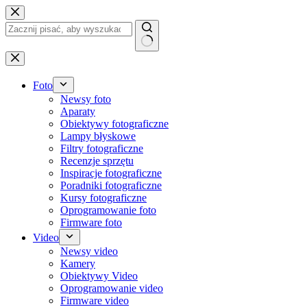
Przejdź
do
treści
Brak
wyników
Foto
Newsy foto
Aparaty
Obiektywy fotograficzne
Lampy błyskowe
Filtry fotograficzne
Recenzje sprzętu
Inspiracje fotograficzne
Poradniki fotograficzne
Kursy fotograficzne
Oprogramowanie foto
Firmware foto
Video
Newsy video
Kamery
Obiektywy Video
Oprogramowanie video
Firmware video