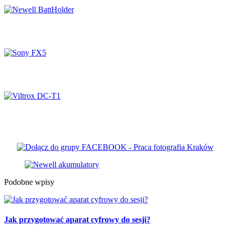
Newell BattHolder
Sony FX5
Viltrox DC-T1
Podobne wpisy
Jak przygotować aparat cyfrowy do sesji?