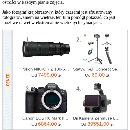
ostrości w każdym planie zdjęcia.
Jako fotograf krajobrazowy, który czasami jest sfrustrowany
fotografowaniem na wietrze, ten film pomógł pokazać, co jest
możliwe nawet w ekstremalnie wietrznych sytuacjach.
1.
2.
Nikon NIKKOR Z 180-600mm f/5.6-6.3 VR
Statyw K&F Concept Selfie 2w1 z uchwytem do telefonu
7499,00
69,00
Od
zł
Od
zł
3.
4.
Canon EOS R6 Mark II body
Dji Kamera Zenmuse L3 + CARE ENTERPRISE
6864,00
89551,00
Od
zł
Od
zł