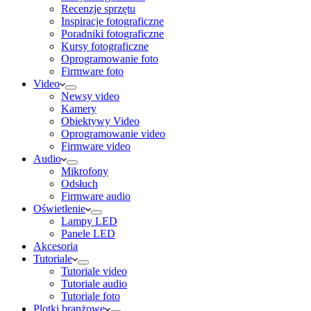
Recenzje sprzętu
Inspiracje fotograficzne
Poradniki fotograficzne
Kursy fotograficzne
Oprogramowanie foto
Firmware foto
Video
Newsy video
Kamery
Obiektywy Video
Oprogramowanie video
Firmware video
Audio
Mikrofony
Odsłuch
Firmware audio
Oświetlenie
Lampy LED
Panele LED
Akcesoria
Tutoriale
Tutoriale video
Tutoriale audio
Tutoriale foto
Plotki branżowe