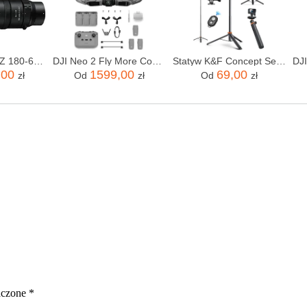
Nikon NIKKOR Z 180-600mm f/5.6-6.3 VR
DJI Neo 2 Fly More Combo (RC-N3)
Statyw K&F Concept Selfie 2w1 z uchwytem do telefonu
,00
1599,00
69,00
zł
Od
zł
Od
zł
aczone
*