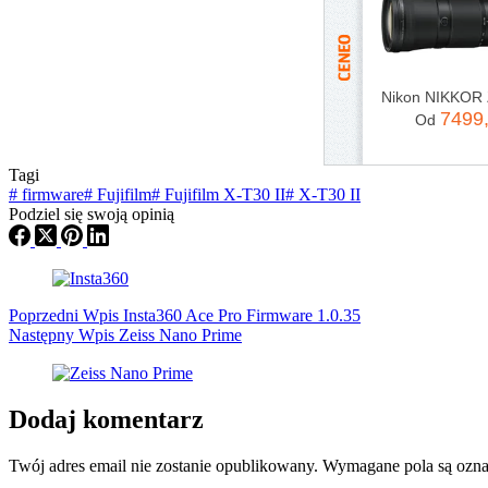
7499
Od
Tagi
#
firmware
#
Fujifilm
#
Fujifilm X-T30 II
#
X-T30 II
Podziel się swoją opinią
Poprzedni
Wpis
Insta360 Ace Pro Firmware 1.0.35
Następny
Wpis
Zeiss Nano Prime
Dodaj komentarz
Twój adres email nie zostanie opublikowany.
Wymagane pola są ozn