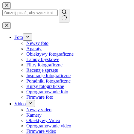
Przejdź
do
treści
Brak
wyników
Foto
Newsy foto
Aparaty
Obiektywy fotograficzne
Lampy błyskowe
Filtry fotograficzne
Recenzje sprzętu
Inspiracje fotograficzne
Poradniki fotograficzne
Kursy fotograficzne
Oprogramowanie foto
Firmware foto
Video
Newsy video
Kamery
Obiektywy Video
Oprogramowanie video
Firmware video