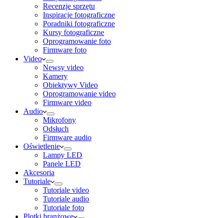
Recenzje sprzętu
Inspiracje fotograficzne
Poradniki fotograficzne
Kursy fotograficzne
Oprogramowanie foto
Firmware foto
Video
Newsy video
Kamery
Obiektywy Video
Oprogramowanie video
Firmware video
Audio
Mikrofony
Odsłuch
Firmware audio
Oświetlenie
Lampy LED
Panele LED
Akcesoria
Tutoriale
Tutoriale video
Tutoriale audio
Tutoriale foto
Plotki branżowe