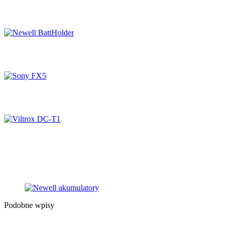
Czym jest i jak używać filtr polaryzacyjny?
Newell BattHolder
Sony FX5
Viltrox DC-T1
Podobne wpisy