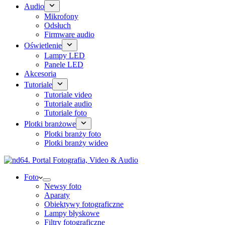
Audio
Mikrofony
Odsłuch
Firmware audio
Oświetlenie
Lampy LED
Panele LED
Akcesoria
Tutoriale
Tutoriale video
Tutoriale audio
Tutoriale foto
Plotki branżowe
Plotki branży foto
Plotki branży wideo
Foto
Newsy foto
Aparaty
Obiektywy fotograficzne
Lampy błyskowe
Filtry fotograficzne