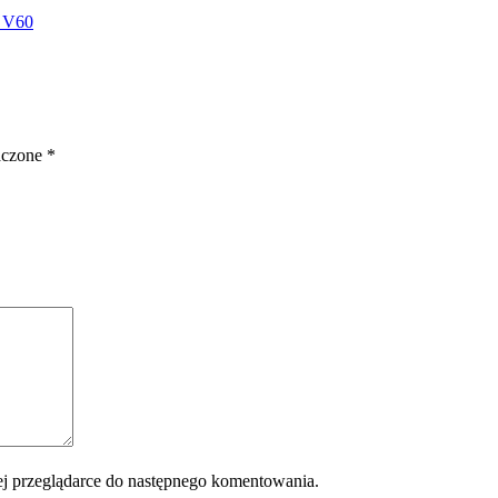
s V60
aczone
*
 tej przeglądarce do następnego komentowania.