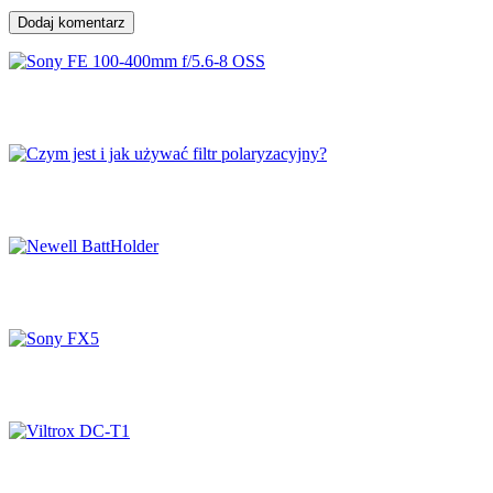
Dodaj komentarz
Sony FE 100-400mm f/5.6-8 OSS
Czym jest i jak używać filtr polaryzacyjny?
Newell BattHolder
Sony FX5
Viltrox DC-T1