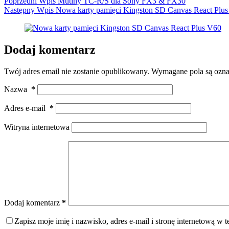
Poprzedni
Wpis
Mutiny TC-R/S dla Sony FX3 & FX30
Następny
Wpis
Nowa karty pamięci Kingston SD Canvas React Plu
Dodaj komentarz
Twój adres email nie zostanie opublikowany.
Wymagane pola są ozn
Nazwa
*
Adres e-mail
*
Witryna internetowa
Dodaj komentarz
*
Zapisz moje imię i nazwisko, adres e-mail i stronę internetową w