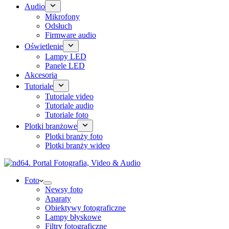
Audio
Mikrofony
Odsłuch
Firmware audio
Oświetlenie
Lampy LED
Panele LED
Akcesoria
Tutoriale
Tutoriale video
Tutoriale audio
Tutoriale foto
Plotki branżowe
Plotki branży foto
Plotki branży wideo
Foto
Newsy foto
Aparaty
Obiektywy fotograficzne
Lampy błyskowe
Filtry fotograficzne