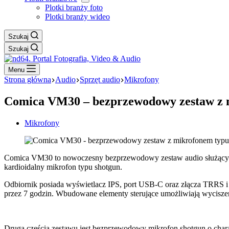
Plotki branży foto
Plotki branży wideo
Szukaj
Szukaj
Menu
Strona główna
Audio
Sprzęt audio
Mikrofony
Comica VM30 – bezprzewodowy zestaw z 
Mikrofony
Comica VM30 to nowoczesny bezprzewodowy zestaw audio służący do
kardioidalny mikrofon typu shotgun.
Odbiornik posiada wyświetlacz IPS, port USB-C oraz złącza TRRS
przez 7 godzin. Wbudowane elementy sterujące umożliwiają wycisze
Drugą częścią zestawu jest bezprzewodowy mikrofon shotgun o chara