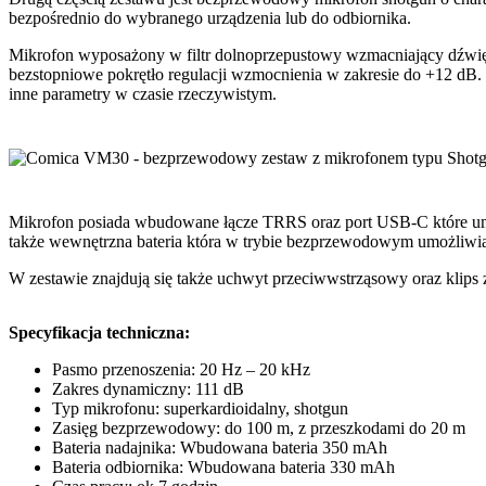
bezpośrednio do wybranego urządzenia lub do odbiornika.
Mikrofon wyposażony w filtr dolnoprzepustowy wzmacniający dźwięki 
bezstopniowe pokrętło regulacji wzmocnienia w zakresie do +12 dB.
inne parametry w czasie rzeczywistym.
Mikrofon posiada wbudowane łącze TRRS oraz port USB-C które umożl
także wewnętrzna bateria która w trybie bezprzewodowym umożliwia
W zestawie znajdują się także uchwyt przeciwwstrząsowy oraz kli
Specyfikacja techniczna:
Pasmo przenoszenia: 20 Hz – 20 kHz
Zakres dynamiczny: 111 dB
Typ mikrofonu: superkardioidalny, shotgun
Zasięg bezprzewodowy: do 100 m, z przeszkodami do 20 m
Bateria nadajnika: Wbudowana bateria 350 mAh
Bateria odbiornika: Wbudowana bateria 330 mAh