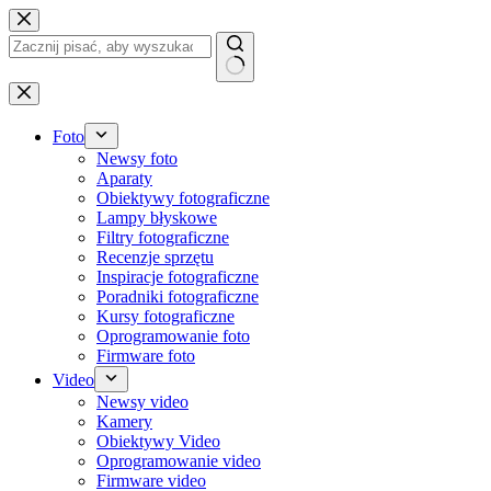
Przejdź
do
treści
Brak
wyników
Foto
Newsy foto
Aparaty
Obiektywy fotograficzne
Lampy błyskowe
Filtry fotograficzne
Recenzje sprzętu
Inspiracje fotograficzne
Poradniki fotograficzne
Kursy fotograficzne
Oprogramowanie foto
Firmware foto
Video
Newsy video
Kamery
Obiektywy Video
Oprogramowanie video
Firmware video