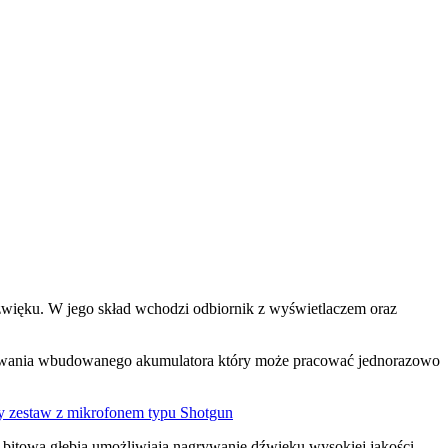
więku. W jego skład wchodzi odbiornik z wyświetlaczem oraz
dowania wbudowanego akumulatora który może pracować jednorazowo
4-bitowa głębia umożliwiają nagrywanie dźwięku wysokiej jakości