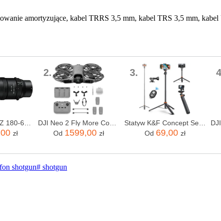
cowanie amortyzujące, kabel TRRS 3,5 mm, kabel TRS 3,5 mm, kabel U
2.
3.
4
Nikon NIKKOR Z 180-600mm f/5.6-6.3 VR
DJI Neo 2 Fly More Combo (RC-N3)
Statyw K&F Concept Selfie 2w1 z uchwytem do telefonu
,00
1599,00
69,00
zł
Od
zł
Od
zł
fon shotgun
#
shotgun