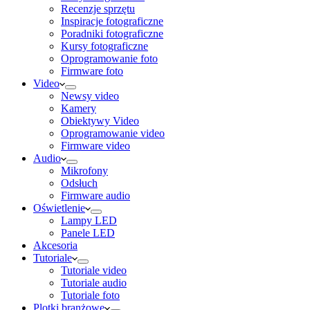
Recenzje sprzętu
Inspiracje fotograficzne
Poradniki fotograficzne
Kursy fotograficzne
Oprogramowanie foto
Firmware foto
Video
Newsy video
Kamery
Obiektywy Video
Oprogramowanie video
Firmware video
Audio
Mikrofony
Odsłuch
Firmware audio
Oświetlenie
Lampy LED
Panele LED
Akcesoria
Tutoriale
Tutoriale video
Tutoriale audio
Tutoriale foto
Plotki branżowe