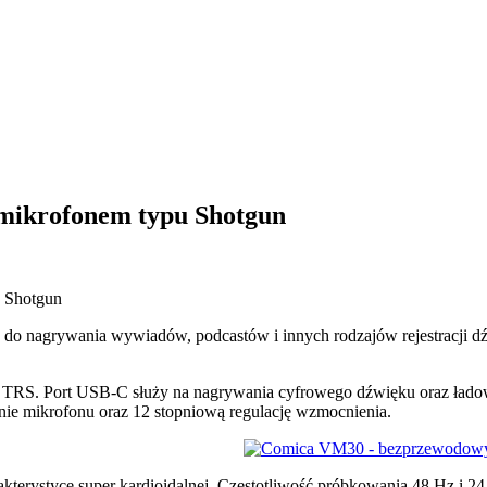
mikrofonem typu Shotgun
 nagrywania wywiadów, podcastów i innych rodzajów rejestracji dź
 i TRS. Port USB-C służy na nagrywania cyfrowego dźwięku oraz ła
nie mikrofonu oraz 12 stopniową regulację wzmocnienia.
kterystyce super kardioidalnej. Częstotliwość próbkowania 48 Hz i 2