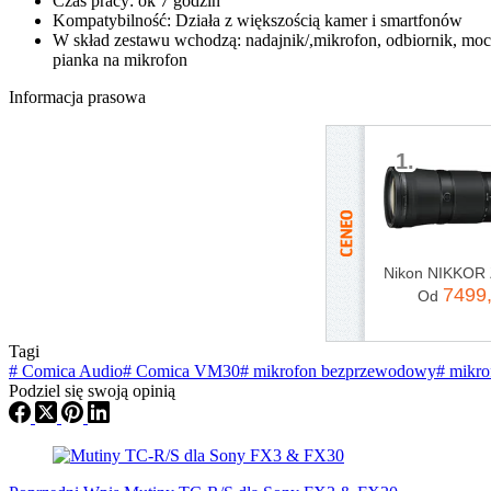
Czas pracy: ok 7 godzin
Kompatybilność: Działa z większością kamer i smartfonów
W skład zestawu wchodzą: nadajnik/,mikrofon, odbiornik, mo
pianka na mikrofon
Informacja prasowa
1.
7499
Od
Tagi
#
Comica Audio
#
Comica VM30
#
mikrofon bezprzewodowy
#
mikro
Podziel się swoją opinią