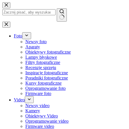
Przejdź
do
treści
Brak
wyników
Foto
Newsy foto
Aparaty
Obiektywy fotograficzne
Lampy błyskowe
Filtry fotograficzne
Recenzje sprzętu
Inspiracje fotograficzne
Poradniki fotograficzne
Kursy fotograficzne
Oprogramowanie foto
Firmware foto
Video
Newsy video
Kamery
Obiektywy Video
Oprogramowanie video
Firmware video