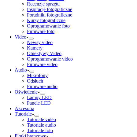
Recenzje sprzętu
Inspiracje fotograficzne
Poradniki fotograficzne
Kursy fotograficzne
Oprogramowanie foto
Firmware foto
Video
Newsy video
Kamery
Obiektywy Video
Oprogramowanie video
Firmware video
Audio
Mikrofony
Odsłuch
Firmware audio
Oświetlenie
Lampy LED
Panele LED
Akcesoria
Tutoriale
Tutoriale video
Tutoriale audio
Tutoriale foto
Plotki branżowe