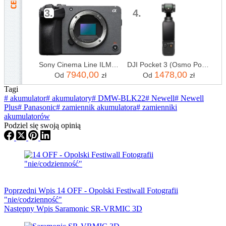
3.
4.
Sony Cinema Line ILME-FX30 BODY
DJI Pocket 3 (Osmo Pocket 3)
7940,00
1478,00
Od
zł
Od
zł
Tagi
#
akumulator
#
akumulatory
#
DMW-BLK22
#
Newell
#
Newell
Plus
#
Panasonic
#
zamiennik akumulatora
#
zamienniki
akumulatorów
Podziel się swoją opinią
Poprzedni
Wpis
14 OFF - Opolski Festiwall Fotografii
"nie/codzienność"
Następny
Wpis
Saramonic SR-VRMIC 3D