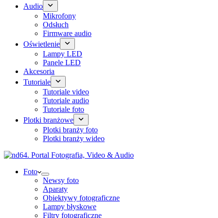
Audio
Mikrofony
Odsłuch
Firmware audio
Oświetlenie
Lampy LED
Panele LED
Akcesoria
Tutoriale
Tutoriale video
Tutoriale audio
Tutoriale foto
Plotki branżowe
Plotki branży foto
Plotki branży wideo
Foto
Newsy foto
Aparaty
Obiektywy fotograficzne
Lampy błyskowe
Filtry fotograficzne