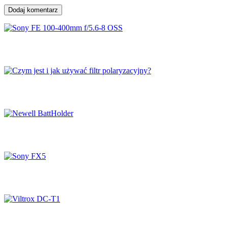
Dodaj komentarz
Sony FE 100-400mm f/5.6-8 OSS
Czym jest i jak używać filtr polaryzacyjny?
Newell BattHolder
Sony FX5
Viltrox DC-T1