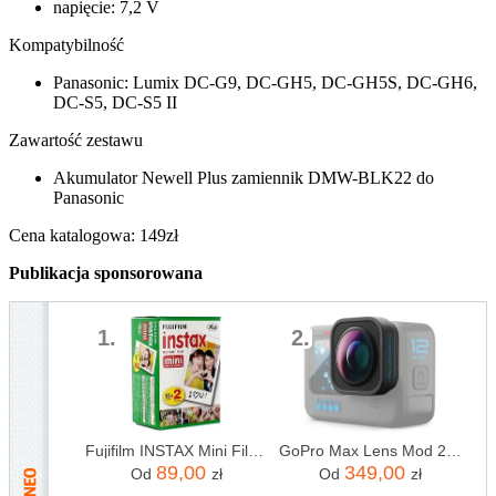
napięcie: 7,2 V
Kompatybilność
Panasonic: Lumix DC-G9, DC-GH5, DC-GH5S, DC-GH6,
DC-S5, DC-S5 II
Zawartość zestawu
Akumulator Newell Plus zamiennik DMW-BLK22 do
Panasonic
Cena katalogowa: 149zł
Publikacja sponsorowana
1.
2.
Fujifilm INSTAX Mini Film - 20 szt.
GoPro Max Lens Mod 2.0 (HERO12 Black)
89,00
349,00
Od
zł
Od
zł