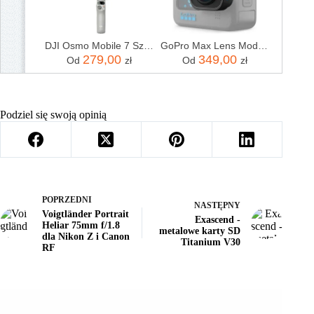
DJI Osmo Mobile 7 Szary
GoPro Max Lens Mod 2.0 (HERO12 Black)
279,00
349,00
Od
zł
Od
zł
Podziel się swoją opinią
POPRZEDNI
NASTĘPNY
Voigtländer Portrait
Exascend -
Heliar 75mm f/1.8
metalowe karty SD
dla Nikon Z i Canon
Titanium V30
RF