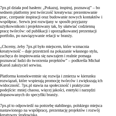
7px.pl działa pod hasłem: „Pokazuj, inspiruj, poznawaj” – bo
sednem platformy jest twórczość kreatywna: prezentowanie
prac, czerpanie inspiracji oraz budowanie nowych kontaktów i
współprac. Serwis jest rozwijany w sposób przyjazny
użytkownikom i projektowany tak, by ułatwiać codzienną
pracę twórców: od publikacji i uporządkowanej prezentacji
portfolio, po nawiązywanie relacji w branży.
„Chcemy, żeby 7px.pl było miejscem, które wzmacnia
kreatywność – daje przestrzeń na pokazanie własnego stylu,
zachęca do inspirowania się nawzajem i realnie pomaga
poznawać ludzi do tworzenia projektów” – podkreśla Michał
Karoń założyciel serwisu.
Platforma konsekwentnie się rozwija i zmierza w kierunku
rozwiązań, które wspierają promocję twórców i zwiększają ich
widoczność. 7px.pl stawia na społeczność i praktyczne
podejście: mniej chaosu, więcej jakości, estetyki i narzędzi
dopasowanych do specyfiki branży.
7px.pl to odpowiedź na potrzebę stabilnego, polskiego miejsca
nastawionego na współpracę, prezentację projektów i rozwój
kreatywny środowiska.