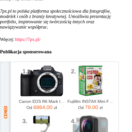
7px.pl to polska platforma społecznościowa dla fotografów,
modelek i osób z branży kreatywnej. Umożliwia prezentację
portfolio, inspirowanie się twórczością innych oraz
nawiązywanie współprac.
Więcej:
https://7px.pl/
Publikacja sponsorowana
1.
2.
Canon EOS R6 Mark II body
Fujifilm INSTAX Mini Film - 20 szt.
6864,00
79,00
Od
zł
Od
zł
3.
4.