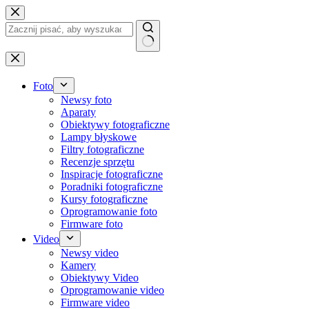
Przejdź
do
treści
Brak
wyników
Foto
Newsy foto
Aparaty
Obiektywy fotograficzne
Lampy błyskowe
Filtry fotograficzne
Recenzje sprzętu
Inspiracje fotograficzne
Poradniki fotograficzne
Kursy fotograficzne
Oprogramowanie foto
Firmware foto
Video
Newsy video
Kamery
Obiektywy Video
Oprogramowanie video
Firmware video