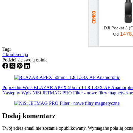
1478
Od
Tagi
#
konferencja
Podziel się swoją opinią
Poprzedni
Wpis
BLAZAR APEX 50mm T1.8 1.33X AF Anamorphi
Następny
Wpis
NiSi JETMAG PRO Filter - nowe filtry magnetyczne
Dodaj komentarz
Twój adres email nie zostanie opublikowany.
Wymagane pola są ozn