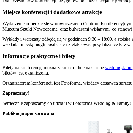
Dla uczestników konferencji przygotowano także specjalne promocje
Miejsce konferencji i dodatkowe atrakcje
Wydarzenie odbędzie się w nowoczesnym Centrum Konferencyjnym Cen
Muzeum Sztuki Nowoczesnej oraz bulwarami wiślanymi, co stanowi id
Wykłady i warsztaty odbędą się w godzinach 9:30 – 18:00, a stoiska
wykładami będą mogli posilić się i zrelaksować przy filiżance kawy.
Informacje praktyczne i bilety
Bilety na konferencję można zakupić online na stronie
wedding-family
biletów jest ograniczona.
Organizatorem konferencji jest Fotoforma, wiodący dostawca sprzętu
Zapraszamy!
Serdecznie zapraszamy do udziału w Fotoforma Wedding & Family! To w
Publikacja sponsorowana
1.