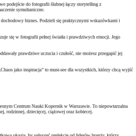
e podejście do fotografii ślubnej łączy storytelling z
maczenie symultaniczne.
ę w dochodowy biznes. Podzieli się praktycznymi wskazówkami i
je się w fotografii pełnej światła i prawdziwych emocji. Jego
 oddawały prawdziwe uczucia i czułość, nie możesz przegapić jej
„Chaos jako inspiracja” to must-see dla wszystkich, którzy chcą wyjść
czesnym Centrum Nauki Kopernik w Warszawie. To niepowtarzalna
j, rodzinnej, dziecięcej, ciążowej oraz kobiecej.
tkowa okazja, by usłyszeć prelekcje od liderów branży, którzy