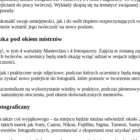
iami do pracy twórczej. Wykłady skupią się na tematyce związanej z f
 porady.
konalić swoje umiejętności, jak i do osób dopiero rozpoczynających 
pomoże wznieść jego twórczość na nowy poziom.
auka pod okiem mistrzów
w tym 4 warsztaty Masterclass i 4 fotospacery. Zajęcia te zostaną zap
ych twórców, uczestnicy będą mieli okazję wziąć udział w sesjach zd
czności.
ak i praktyczne sesje zdjęciowe, podczas których uczestnicy będą mo
az zyskać nowe podejście do fotografii, które pomoże w tworzeniu nie
ą uczestnikom na wykorzystanie wiedzy w praktyce, podczas plenerowy
 w naturalnym otoczeniu, pod okiem doświadczonych mentorów.
otograficzny
ła także coś wyjątkowego – na miejscu będzie można odwiedzić około 
akich marek jak Sony, Canon, Nikon, Fujifilm, Sigma, Tamron, Samyan
soriów fotograficznych, porozmawiać z ekspertami oraz uzyskać prof