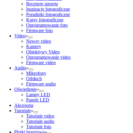
Recenzje sprzętu
Inspiracje fotograficzne
Poradniki fotograficzne
Kursy fotograficzne
Oprogramowanie foto
Firmware foto
Video
Newsy video
Kamery
Obiektywy Video
Oprogramowanie video
Firmware video
Audio
Mikrofony
Odsłuch
Firmware audio
Oświetlenie
Lampy LED
Panele LED
Akcesoria
Tutoriale
Tutoriale video
Tutoriale audio
Tutoriale foto
Plotki branżowe