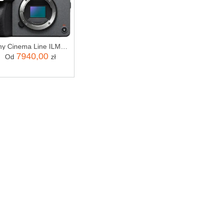
Sony Cinema Line ILME-FX30 BODY
7940,00
Od
zł