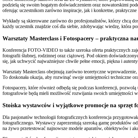
podzielą się swoim bogatym doświadczeniem oraz nowatorskimi podejśc
oferując uczestnikom zarówno inspiracje, jak i konkretne, praktyczne
Wykłady są skierowane zarówno do profesjonalistów, którzy chcą dos
każdy uczestnik znajdzie coś dla siebie, zdobywając wiedzę, która 
Warsztaty Masterclass i Fotospacery – praktyczna n
Konferencja FOTO-VIDEO to także szeroka oferta praktycznych zajęć, 
fotografii ślubnej, rodzinnej oraz ciążowej. Pod okiem doświadczon
się, jak uchwycić najważniejsze chwile pełne emocji, piękna i autenty
Warsztaty Masterclass obejmują zarówno teoretyczne wprowadzenie, j
To doskonała okazja, aby rozwinąć swoje umiejętności techniczne or
Fotospacery, które również odbędą się podczas konferencji, pozwol
fotografowie będą mieli możliwość rozwijania swoich umiejętności
Stoiska wystawców i wyjątkowe promocje na sprzęt f
Dla pasjonatów technologii fotograficznych konferencja przygotowa
fotograficznego. Wystawcy zaprezentują szeroką gamę produktów od t
na żywo przetestować najnowsze modele aparatów, obiektywów i akce