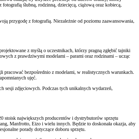
otografią ślubną, rodzinną, dziecięcą, ciążową oraz kobiecą,
swoją przygodę z fotografią. Niezależnie od poziomu zaawansowania,
rojektowane z myślą o uczestnikach, którzy pragną zgłębić tajniki
jęciowych z prawdziwymi modelami – parami oraz rodzinami – ucząc
gli pracować bezpośrednio z modelami, w realistycznych warunkach.
zapomnianych ujęć.
ch sesji zdjęciowych. Podczas tych unikalnych wydarzeń,
20 stoisk największych producentów i dystrybutorów sprzętu
g, Manfrotto, Eizo i wielu innych. Będzie to doskonała okazja, aby
esjonalne porady dotyczące doboru sprzętu.