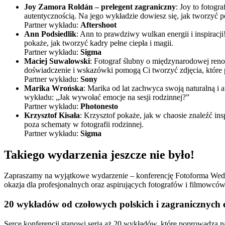
Joy Zamora Roldán – prelegent zagraniczny
: Joy to fotogr
autentycznością. Na jego wykładzie dowiesz się, jak tworzyć
Partner wykładu:
Aftershoot
Ann Podsiedlik
: Ann to prawdziwy wulkan energii i inspiracj
pokaże, jak tworzyć kadry pełne ciepła i magii.
Partner wykładu:
Sigma
Maciej Suwalowski
: Fotograf ślubny o międzynarodowej reno
doświadczenie i wskazówki pomogą Ci tworzyć zdjęcia, które 
Partner wykładu:
Sony
Marika Wrońska
: Marika od lat zachwyca swoją naturalną i 
wykładu: „Jak wywołać emocje na sesji rodzinnej?”
Partner wykładu:
Photonesto
Krzysztof Kisała
: Krzysztof pokaże, jak w chaosie znaleźć ins
poza schematy w fotografii rodzinnej.
Partner wykładu:
Sigma
Takiego wydarzenia jeszcze nie było!
Zapraszamy na wyjątkowe wydarzenie – konferencję Fotoforma Wed
okazja dla profesjonalnych oraz aspirujących fotografów i filmowców, 
20 wykładów od czołowych polskich i zagranicznych 
Serce konferencji stanowi seria aż 20 wykładów, które poprowadzą naj