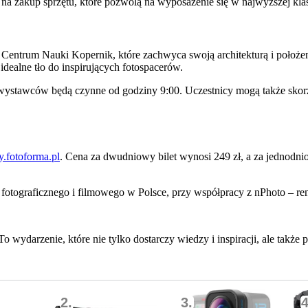
 na zakup sprzętu, które pozwolą na wyposażenie się w najwyższej kl
trum Nauki Kopernik, które zachwyca swoją architekturą i położeni
ealne tło do inspirujących fotospacerów.
 wystawców będą czynne od godziny 9:00. Uczestnicy mogą także skorz
.fotoforma.pl
. Cena za dwudniowy bilet wynosi 249 zł, a za jednodni
 fotograficznego i filmowego w Polsce, przy współpracy z nPhoto – r
ydarzenie, które nie tylko dostarczy wiedzy i inspiracji, ale także 
2.
3.
4