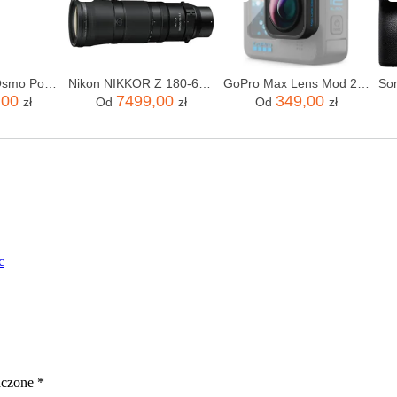
DJI Pocket 3 (Osmo Pocket 3)
Nikon NIKKOR Z 180-600mm f/5.6-6.3 VR
GoPro Max Lens Mod 2.0 (HERO12 Black)
,00
7499,00
349,00
zł
Od
zł
Od
zł
c
aczone
*