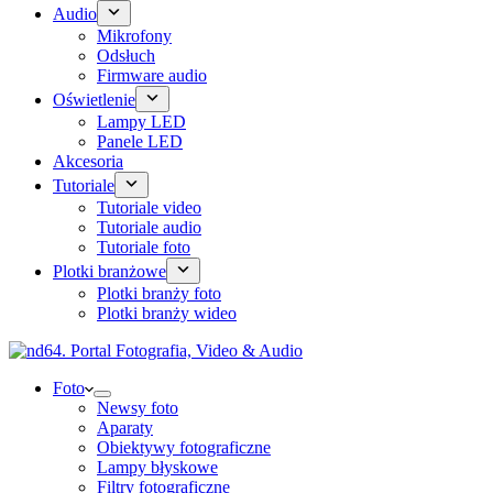
Audio
Mikrofony
Odsłuch
Firmware audio
Oświetlenie
Lampy LED
Panele LED
Akcesoria
Tutoriale
Tutoriale video
Tutoriale audio
Tutoriale foto
Plotki branżowe
Plotki branży foto
Plotki branży wideo
Foto
Newsy foto
Aparaty
Obiektywy fotograficzne
Lampy błyskowe
Filtry fotograficzne