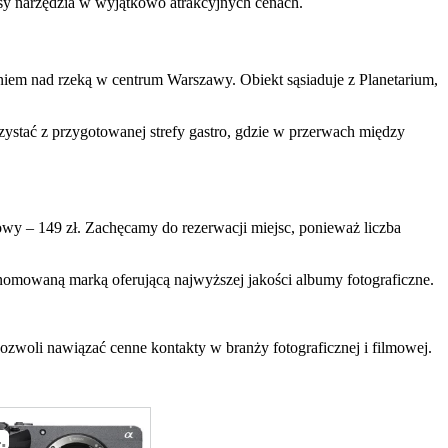
asy narzędzia w wyjątkowo atrakcyjnych cenach.
em nad rzeką w centrum Warszawy. Obiekt sąsiaduje z Planetarium,
ystać z przygotowanej strefy gastro, gdzie w przerwach między
owy – 149 zł. Zachęcamy do rezerwacji miejsc, ponieważ liczba
enomowaną marką oferującą najwyższej jakości albumy fotograficzne.
pozwoli nawiązać cenne kontakty w branży fotograficznej i filmowej.
.