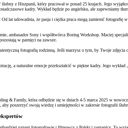
af ślubny z Hiszpanii, który pracował w ponad 25 krajach. Jego wyjątkow
 ponadczasowe kadry. Wykład będzie po angielsku, ale zapewniamy tłu
i! Od lat udowadnia, że pasja i ciężka praca mogą zamienić fotografi
mie, ambasador Sony i współtwórca Boring Workshop. Maciej specjalizu
pozostają w pamięci na zawsze.
autentyczną fotografią rodzinną. Jeśli marzysz o tym, by Twoje zdjęcia
pirację, a naturalne emocje przekształcić w piękne kadry. Jego wykład 
ding & Family, która odbędzie się w dniach 4-5 marca 2025 w nowo
aby poszerzyć swoją wiedzę i umiejętności w zakresie fotografii ślubne
ekspertów
bardziej uznani fotografowie i filmowcy z Polski i zagranicy. To wyją