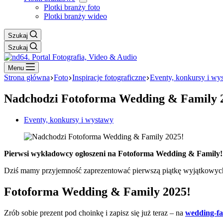
Plotki branży foto
Plotki branży wideo
Szukaj
Szukaj
Menu
Strona główna
Foto
Inspiracje fotograficzne
Eventy, konkursy i wy
Nadchodzi Fotoforma Wedding & Family 
Eventy, konkursy i wystawy
Pierwsi wykładowcy ogłoszeni na Fotoforma Wedding & Family!
Dziś mamy przyjemność zaprezentować pierwszą piątkę wyjątkowych
Fotoforma Wedding & Family 2025!
Zrób sobie prezent pod choinkę i zapisz się już teraz – na
wedding-fa